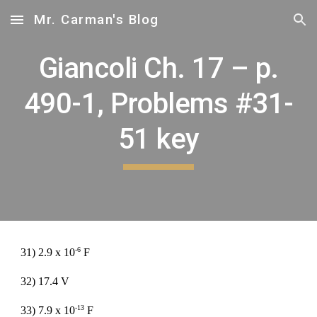
Mr. Carman's Blog
Skip to main content
Skip to navigation
Giancoli Ch. 17 – p.
490-1, Problems #31-
51 key
-6
31) 2.9 x 10
F
32) 17.4 V
-13
33) 7.9 x 10
F